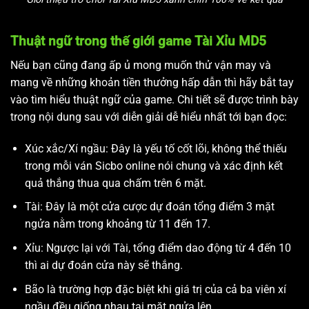
Thuật ngữ trong thế giới game Tài Xỉu MD5
Nếu bạn cũng đang ấp ủ mong muốn thử vận may và
mang về những khoản tiền thưởng hấp dẫn thì hãy bắt tay
vào tìm hiểu thuật ngữ của game. Chi tiết sẽ được trình bày
trong nội dung sau với diễn giải dễ hiểu nhất tới bạn đọc:
Xúc xắc/Xí ngầu: Đây là yếu tố cốt lõi, không thể thiếu
trong mỗi ván Sicbo online nói chung và xác định kết
quả thắng thua qua chấm trên 6 mặt.
Tài: Đây là một cửa cược dự đoán tổng điểm 3 mặt
ngửa nằm trong khoảng từ 11 đến 17.
Xỉu: Ngược lại với Tài, tổng điểm dao động từ 4 đến 10
thì ai dự đoán cửa này sẽ thắng.
Bão là trường hợp đặc biệt khi giá trị của cả ba viên xí
ngầu đều giống nhau tại mặt ngửa lên.