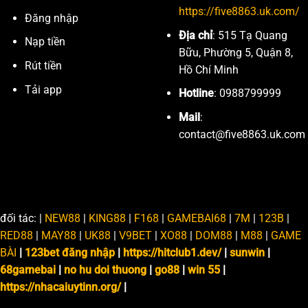
https://five8863.uk.com/
Đăng nhập
Địa chỉ
: 515 Tạ Quang
Nạp tiền
Bữu, Phường 5, Quận 8,
Rút tiền
Hồ Chí Minh
Tải app
Hotline
: 0988799999
Mail
:
contact@five8863.uk.com
đối tác:
|
NEW88
|
KING88
|
F168
|
GAMEBAI68
|
7M
|
123B
|
RED88
|
MAY88
|
UK88
|
V9BET
|
XO88
|
DOM88
|
M88
|
GAME
BÀI
|
123bet đăng nhập
|
https://hitclub1.dev/
|
sunwin
|
68gamebai
|
no hu doi thuong
|
go88
|
win 55
|
https://nhacaiuytinn.org/
|