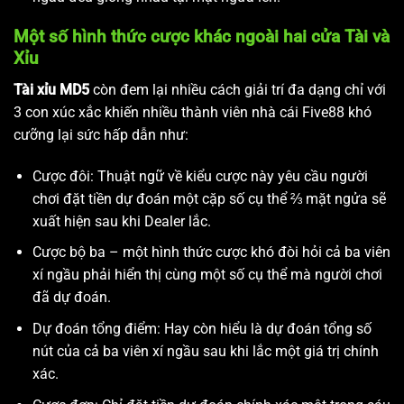
Một số hình thức cược khác ngoài hai cửa Tài và
Xỉu
Tài xỉu MD5
còn đem lại nhiều cách giải trí đa dạng chỉ với
3 con xúc xắc khiến nhiều thành viên nhà cái Five88 khó
cưỡng lại sức hấp dẫn như:
Cược đôi: Thuật ngữ về kiểu cược này yêu cầu người
chơi đặt tiền dự đoán một cặp số cụ thể ⅔ mặt ngửa sẽ
xuất hiện sau khi Dealer lắc.
Cược bộ ba – một hình thức cược khó đòi hỏi cả ba viên
xí ngầu phải hiển thị cùng một số cụ thể mà người chơi
đã dự đoán.
Dự đoán tổng điểm: Hay còn hiểu là dự đoán tổng số
nút của cả ba viên xí ngầu sau khi lắc một giá trị chính
xác.